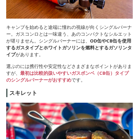
キャンプを始めると途端に憧れの視線が向くシングルバーナ
ー。ガスコンロとは一味違う、あのコンパクトなシルエット
が堪りません。シングルバーナーには、
OD缶やCB缶を使用
するガスタイプとホワイトガソリンを燃料とするガソリンタ
イプ
があります。
選ぶのには携行性や安定性などさまざまなポイントがありま
すが、
最初は比較的扱いやすいガスボンベ（CB缶）タイプ
のシングルバーナーがおすすめ
です。
スキレット