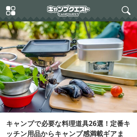
Skip
Primary
to
search
Menu
content
コールマン カトラリーセ
ット/パーソナル 2000017
089
BUNDOK(バンドック)ダッ
Snow Peak(スノーピーク)
ヂ オーブン リッドリフタ
(snow peak) チタン シェ
ー付 BD-381 4.2L バーベ
ラカップ E-104 チタン 目
キュー キャンプ 料理 ブラ
盛り付き 計量カップ 軽量
ック
調理 料理 アウトドア キャ
ンプ
キャンプで必要な料理道具26選！定番キ
Coleman(コールマン) ホ
ットサンドメーカー ホッ
ッチン用品からキャンプ感満載ギアま
トサンドイッチクッカー