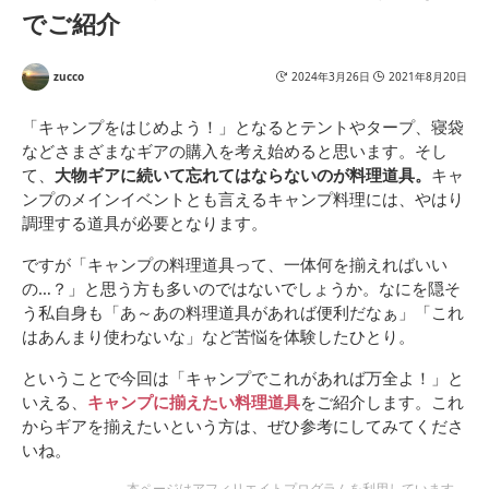
ノンスティック加工 キャ
アウトドアスパイス ほり
でご紹介
ンプ 1709435
にし アソートセット (3本,
白 赤)
zucco
2024年3月26日
2021年8月20日
「キャンプをはじめよう！」となるとテントやタープ、寝袋
などさまざまなギアの購入を考え始めると思います。そし
て、
大物ギアに続いて忘れてはならないのが料理道具。
キャ
ンプのメインイベントとも言えるキャンプ料理には、やはり
調理する道具が必要となります。
ですが「キャンプの料理道具って、一体何を揃えればいい
の…？」と思う方も多いのではないでしょうか。なにを隠そ
う私自身も「あ～あの料理道具があれば便利だなぁ」「これ
はあんまり使わないな」など苦悩を体験したひとり。
ということで今回は「キャンプでこれがあれば万全よ！」と
いえる、
キャンプに揃えたい料理道具
をご紹介します。これ
からギアを揃えたいという方は、ぜひ参考にしてみてくださ
いね。
本ページはアフィリエイトプログラムを利用しています。