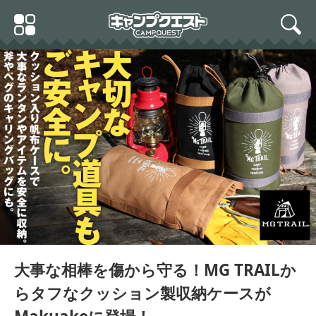
Skip
Primary
to
search
Menu
content
MG TRAIL ランタンケース
小型 ハード 帆布 フュアー
ハンド ストーブ 収納 ケー
ス 276 デイツ #76#78 ハ
リケーン ランタン (カーキ)
大事な相棒を傷から守る！MG TRAILか
らタフなクッション製収納ケースが