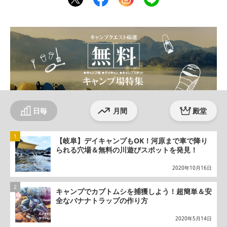
ter
ebo
agr
ok
am
日毎
月間
殿堂
【岐阜】デイキャンプもOK！河原まで車で降り
られる穴場＆無料の川遊びスポットを発見！
2020年10月16日
キャンプでカブトムシを捕獲しよう！超簡単＆安
全なバナナトラップの作り方
2020年5月14日