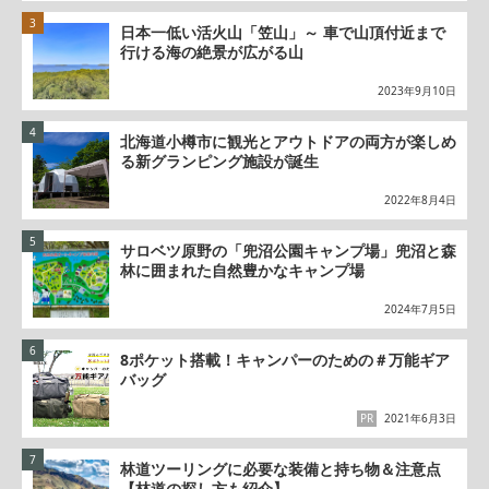
日本一低い活火山「笠山」～ 車で山頂付近まで
行ける海の絶景が広がる山
2023年9月10日
北海道小樽市に観光とアウトドアの両方が楽しめ
る新グランピング施設が誕生
2022年8月4日
サロベツ原野の「兜沼公園キャンプ場」兜沼と森
林に囲まれた自然豊かなキャンプ場
2024年7月5日
8ポケット搭載！キャンパーのための＃万能ギア
バッグ
PR
2021年6月3日
林道ツーリングに必要な装備と持ち物＆注意点
【林道の探し方も紹介】