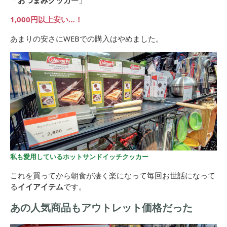
「
おつまみクッカー
」
1,000円以上安い…！
あまりの安さにWEBでの購入はやめました。
私も愛用しているホットサンドイッチクッカー
これを買ってから朝食が凄く楽になって毎回お世話になって
る
イイアイテム
です。
あの人気商品もアウトレット価格だった