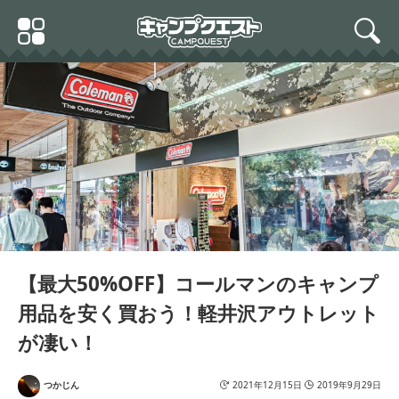
Skip
Primary
to
search
Menu
content
【最大50%OFF】コールマンのキャンプ
用品を安く買おう！軽井沢アウトレット
が凄い！
つかじん
2021年12月15日
2019年9月29日