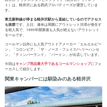
ト）は、
軽井沢にある西武プロパティーズが運営
していま
す。
東北新幹線が停まる軽井沢駅から直結しているのでアクセス
も抜群
です。土日、連休は周囲にアウトレット渋滞が発生す
る程人気で、1995年開業後も人気が絶えないアウトレット
モールです。
コールマン以外にも人気アウトドアメーカー「エルエルビー
ン」「コロンビア」「ザ・ノース・フェイス/ヘリーハンセ
ン」「ティンバーランド」「バートン」が出店しています。
今回は
キャンプ用品最大手であるコールマンショップ
にフォ
ーカスして紹介します。
関東キャンパーには馴染みのある軽井沢